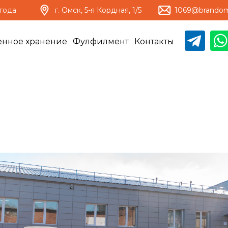
 года
г. Омск, ​5-я Кордная, 1/5
1069@brandom
енное хранение
Фулфилмент
Контакты