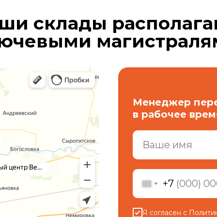
ши склады располага
ючевыми магистраля
Менеджер пере
в рабочее врем
+7
Я согласен с Полит