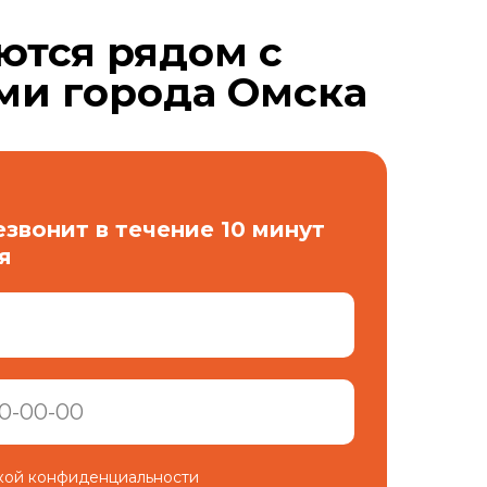
ются рядом с
ми города Омска
звонит в течение 10 минут
я
икой конфиденциальности