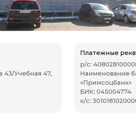
ч
Платежные рекв
р/с: 4080281000
а 43/Учебная 47,
Наименование б
«Примсоцбанк»
БИК: 045004774
к/с: 30101810200