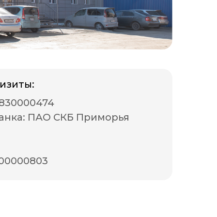
изиты:
0830000474
анка: ПАО СКБ Приморья
000000803